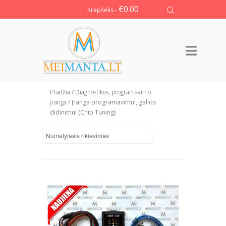
€
0.00
Krepšelis -
Pradžia
/
Diagnostikos, programavimo
įranga
/ Įranga programavimui, galios
didinimui (Chip Tuning)