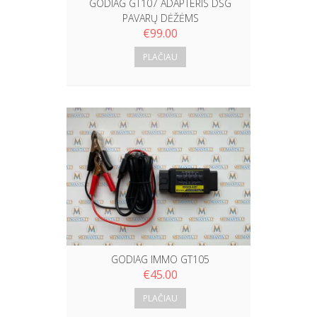
GODIAG GT107 ADAPTERIS DSG
PAVARŲ DĖŽĖMS
€
99.00
PLAČIAU
GODIAG IMMO GT105
€
45.00
PLAČIAU