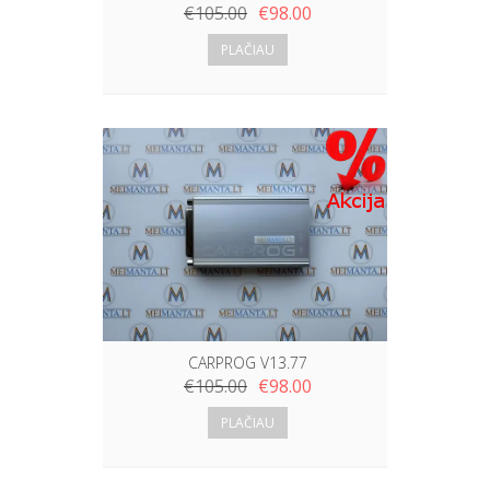
€
105.00
€
98.00
PLAČIAU
CARPROG V13.77
€
105.00
€
98.00
PLAČIAU