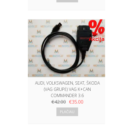
AUDI, VOLKSWAGEN, SEAT, ŠKODA
(VAG GRUPĖ) VAG K+CAN
COMMANDER 3.6
€
42.00
€
35.00
PLAČIAU