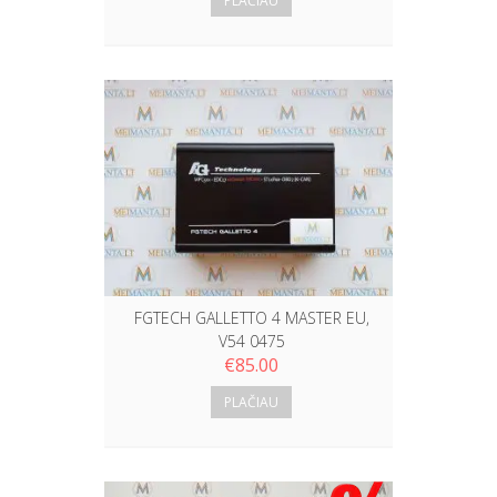
PLAČIAU
FGTECH GALLETTO 4 MASTER EU,
V54 0475
€
85.00
PLAČIAU