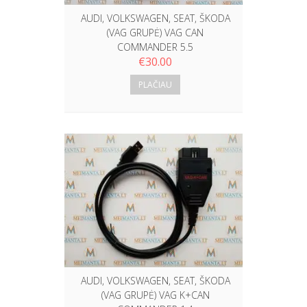
AUDI, VOLKSWAGEN, SEAT, ŠKODA
(VAG GRUPĖ) VAG CAN
COMMANDER 5.5
€
30.00
PLAČIAU
AUDI, VOLKSWAGEN, SEAT, ŠKODA
(VAG GRUPĖ) VAG K+CAN