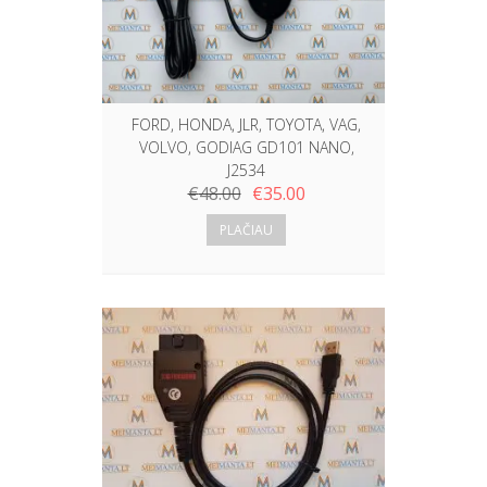
FORD, HONDA, JLR, TOYOTA, VAG,
VOLVO, GODIAG GD101 NANO,
J2534
€
48.00
€
35.00
PLAČIAU