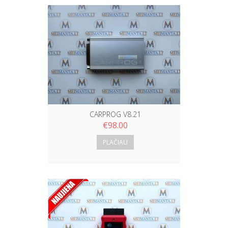
CARPROG V8.21
€
98.00
PLAČIAU