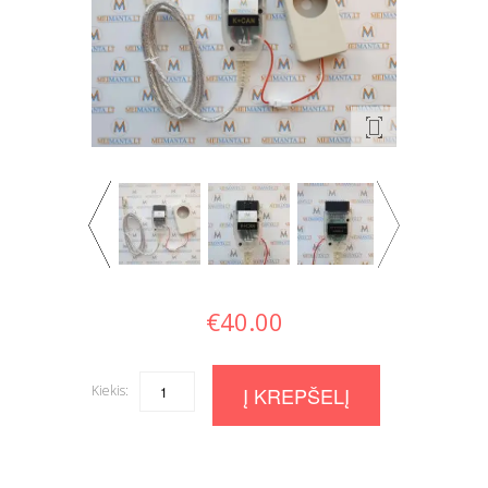
€
40.00
Kiekis:
Quantity
Į KREPŠELĮ