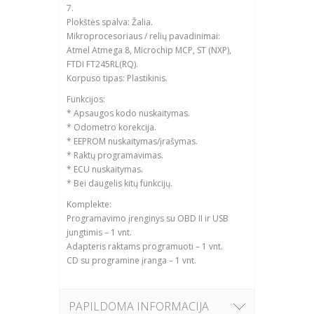
7.
Plokštės spalva: Žalia.
Mikroprocesoriaus / relių pavadinimai:
Atmel Atmega 8, Microchip MCP, ST (NXP),
FTDI FT245RL(RQ).
Korpuso tipas: Plastikinis.
Funkcijos:
* Apsaugos kodo nuskaitymas.
* Odometro korekcija.
* EEPROM nuskaitymas/įrašymas.
* Raktų programavimas.
* ECU nuskaitymas.
* Bei daugelis kitų funkcijų.
Komplekte:
Programavimo įrenginys su OBD II ir USB
jungtimis – 1 vnt.
Adapteris raktams programuoti – 1 vnt.
CD su programine įranga – 1 vnt.
PAPILDOMA INFORMACIJA