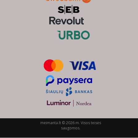
meimanta.lt © 2026 m. Visos teisės
saugomos.