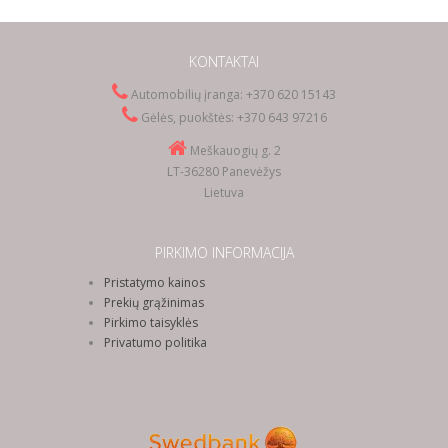
KONTAKTAI
Automobilių įranga: +370 620 15143
Gėlės, puokštės: +370 643 97216
Meškauogių g. 2
LT-36280 Panevėžys
Lietuva
PIRKIMO INFORMACIJA
Pristatymo kainos
Prekių grąžinimas
Pirkimo taisyklės
Privatumo politika