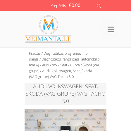
€
0.00
Krepšelis -
Pradžia
/
Diagnostikos, programavimo
įranga
/
Diagnostikos įranga pagal automobilio
markę
/
Audi / VW / Seat / Cupra / Škoda (VAG
grupė)
/ Audi, Volkswagen, Seat, Škoda
(VAG grupė) VAG Tacho 5.0
AUDI, VOLKSWAGEN, SEAT,
ŠKODA (VAG GRUPĖ) VAG TACHO
5.0