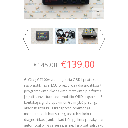
€
139.00
€
145.00
GoDiag GT100+ yra naujausia OBDII protokolo
ryšio aptikimo ir ECU priežiūros / diagnostikos /
programavimo / kodavimo testavimo platforma.
Jis gali konvertuoti automobilio OBDII sąsają į 16
kontaktų signalo aptikimui. Galimybė prijungti
atskirus arba kelis transporto priemonės
modulius. Gali būti sujungtas su bet kokiu
diagnostikos įrankiu, kad būtų galima pasakyti, ar
automobilio ryšys geras, ar ne. Taip pat gali tiekti