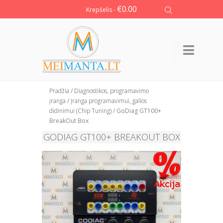
€
0.00
Krepšelis -
Pradžia
/
Diagnostikos, programavimo
įranga
/
Įranga programavimui, galios
didinimui (Chip Tuning)
/ GoDiag GT100+
BreakOut Box
GODIAG GT100+ BREAKOUT BOX