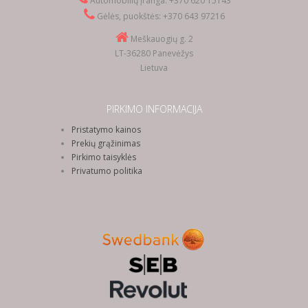
Automobilių įranga: +370 620 15143
Gėlės, puokštės: +370 643 97216
Meškauogių g. 2
LT-36280 Panevėžys
Lietuva
PIRKIMO INFORMACIJA
Pristatymo kainos
Prekių grąžinimas
Pirkimo taisyklės
Privatumo politika