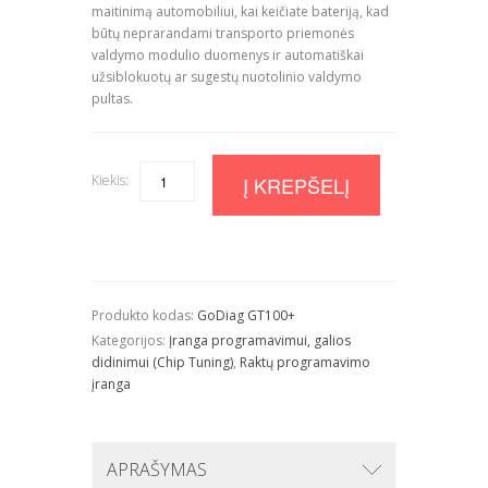
maitinimą automobiliui, kai keičiate bateriją, kad
būtų neprarandami transporto priemonės
valdymo modulio duomenys ir automatiškai
užsiblokuotų ar sugestų nuotolinio valdymo
pultas.
Kiekis:
Quantity
Į KREPŠELĮ
Produkto kodas:
GoDiag GT100+
Kategorijos:
Įranga programavimui, galios
didinimui (Chip Tuning)
,
Raktų programavimo
įranga
APRAŠYMAS