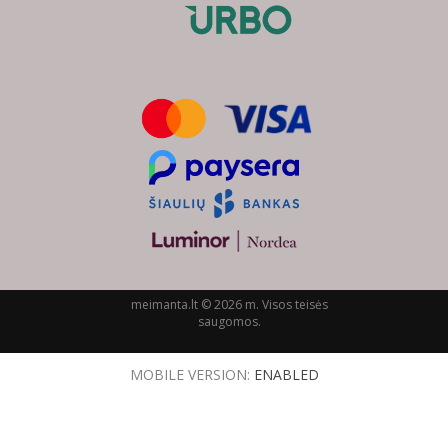
meimanta.lt © 2026 m. Visos teisės
saugomos.
MOBILE VERSION:
ENABLED