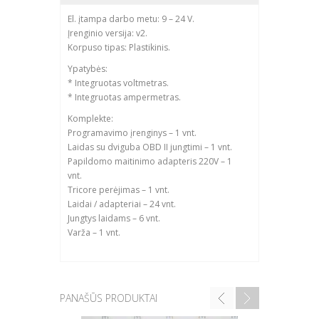
El. įtampa darbo metu: 9 – 24 V.
Įrenginio versija: v2.
Korpuso tipas: Plastikinis.
Ypatybės:
* Integruotas voltmetras.
* Integruotas ampermetras.
Komplekte:
Programavimo įrenginys – 1 vnt.
Laidas su dviguba OBD II jungtimi – 1 vnt.
Papildomo maitinimo adapteris 220V – 1
vnt.
Tricore perėjimas – 1 vnt.
Laidai / adapteriai – 24 vnt.
Jungtys laidams – 6 vnt.
Varža – 1 vnt.
PANAŠŪS PRODUKTAI