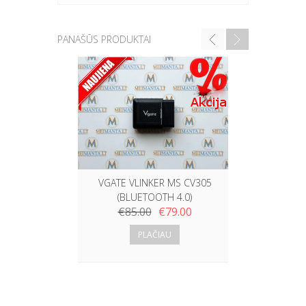
PANAŠŪS PRODUKTAI
JUNGČI
KO
SUNK
VGATE VLINKER MS CV305
(BLUETOOTH 4.0)
€
85.00
€
79.00
PLAČIAU