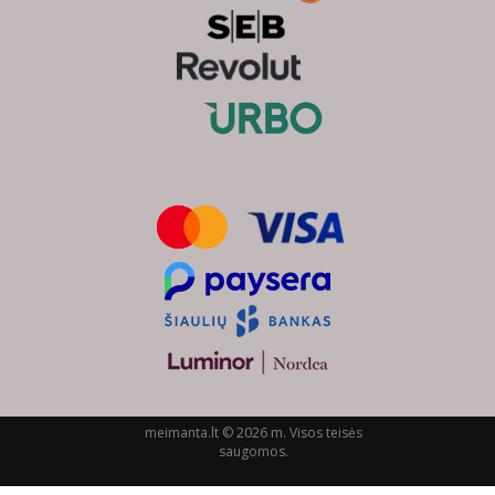
meimanta.lt © 2026 m. Visos teisės
saugomos.