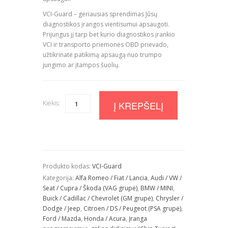
VCI-Guard – geriausias sprendimas Jūsų
diagnostikos įrangos vientisumui apsaugoti.
Prijungus jį tarp bet kurio diagnostikos įrankio
VCI ir transporto priemonės OBD prievado,
užtikrinate patikimą apsaugą nuo trumpo
jungimo ar įtampos šuolių.
Kiekis:
Quantity
Į KREPŠELĮ
Produkto kodas:
VCI-Guard
Kategorija:
Alfa Romeo / Fiat / Lancia
,
Audi / VW /
Seat / Cupra / Škoda (VAG grupė)
,
BMW / MINI
,
Buick / Cadillac / Chevrolet (GM grupė)
,
Chrysler /
Dodge / Jeep
,
Citroen / DS / Peugeot (PSA grupė)
,
Ford / Mazda
,
Honda / Acura
,
Įranga