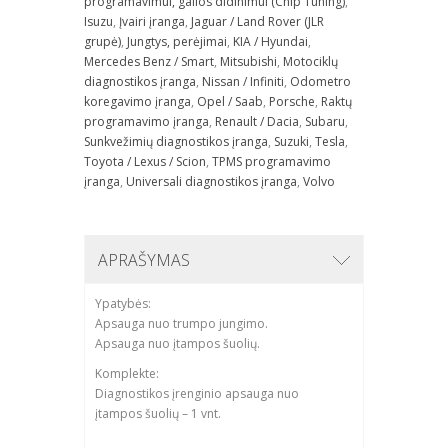
programavimui, galios didinimui (Chip Tuning)
,
Isuzu
,
Įvairi įranga
,
Jaguar / Land Rover (JLR
grupė)
,
Jungtys, perėjimai
,
KIA / Hyundai
,
Mercedes Benz / Smart
,
Mitsubishi
,
Motociklų
diagnostikos įranga
,
Nissan / Infiniti
,
Odometro
koregavimo įranga
,
Opel / Saab
,
Porsche
,
Raktų
programavimo įranga
,
Renault / Dacia
,
Subaru
,
Sunkvežimių diagnostikos įranga
,
Suzuki
,
Tesla
,
Toyota / Lexus / Scion
,
TPMS programavimo
įranga
,
Universali diagnostikos įranga
,
Volvo
APRAŠYMAS
Ypatybės:
Apsauga nuo trumpo jungimo.
Apsauga nuo įtampos šuolių.
Komplekte:
Diagnostikos įrenginio apsauga nuo
įtampos šuolių – 1 vnt.