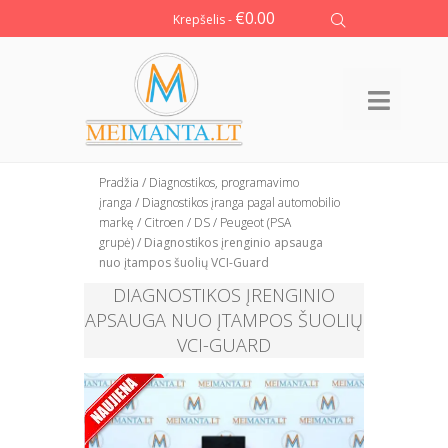
€
0.00
Krepšelis -
Pradžia
/
Diagnostikos, programavimo
įranga
/
Diagnostikos įranga pagal automobilio
markę
/
Citroen / DS / Peugeot (PSA
grupė)
/ Diagnostikos įrenginio apsauga
nuo įtampos šuolių VCI-Guard
DIAGNOSTIKOS ĮRENGINIO
APSAUGA NUO ĮTAMPOS ŠUOLIŲ
VCI-GUARD