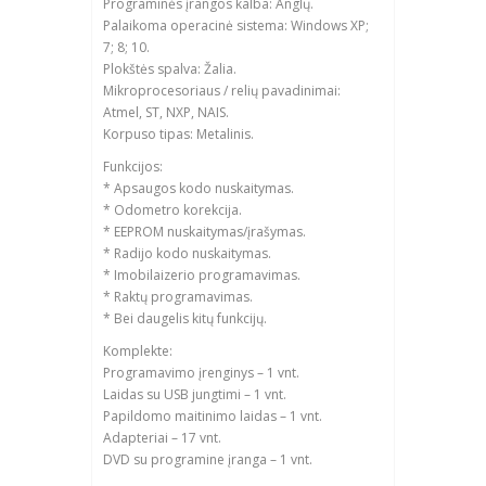
Programinės įrangos kalba: Anglų.
Palaikoma operacinė sistema: Windows XP;
7; 8; 10.
Plokštės spalva: Žalia.
Mikroprocesoriaus / relių pavadinimai:
Atmel, ST, NXP, NAIS.
Korpuso tipas: Metalinis.
Funkcijos:
* Apsaugos kodo nuskaitymas.
* Odometro korekcija.
* EEPROM nuskaitymas/įrašymas.
* Radijo kodo nuskaitymas.
* Imobilaizerio programavimas.
* Raktų programavimas.
* Bei daugelis kitų funkcijų.
Komplekte:
Programavimo įrenginys – 1 vnt.
Laidas su USB jungtimi – 1 vnt.
Papildomo maitinimo laidas – 1 vnt.
Adapteriai – 17 vnt.
DVD su programine įranga – 1 vnt.