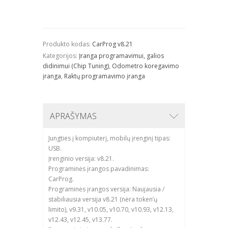
Produkto kodas:
CarProg v8.21
Kategorijos:
Įranga programavimui, galios
didinimui (Chip Tuning)
,
Odometro koregavimo
įranga
,
Raktų programavimo įranga
APRAŠYMAS
Jungties į kompiuterį, mobilų įrenginį tipas:
USB.
Įrenginio versija: v8.21.
Programinės įrangos pavadinimas:
CarProg.
Programinės įrangos versija: Naujausia /
stabiliausia versija v8.21 (nėra token’ų
limito), v9.31, v10.05, v10.70, v10.93, v12.13,
v12.43, v12.45, v13.77.