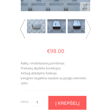
€
98.00
Raktų / imobilaizerių pririšimas.
Prietaisų skydelio korekcijos.
Airbag atstatymo funkcija.
Įrenginio negalima naudoti su įjungtu interneto
ryšiu.
Kiekis:
Quantity
Į KREPŠELĮ