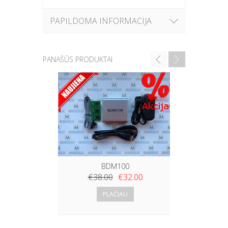
PAPILDOMA INFORMACIJA
PANAŠŪS PRODUKTAI
M
€
52.
BDM100
€
38.00
€
32.00
PLAČIAU