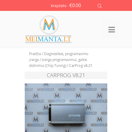
€
0.00
Krepšelis -
Pradžia
/
Diagnostikos, programavimo
įranga
/
Įranga programavimui, galios
didinimui (Chip Tuning)
/ CarProg v8.21
CARPROG V8.21