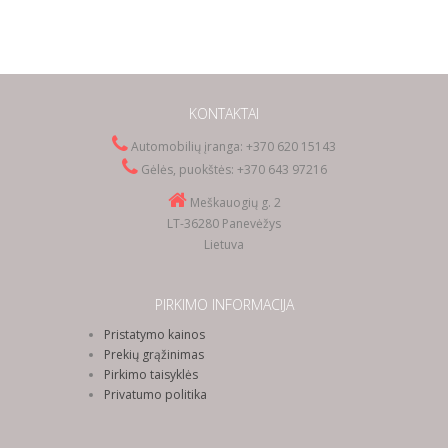
KONTAKTAI
Automobilių įranga: +370 620 15143
Gėlės, puokštės: +370 643 97216
Meškauogių g. 2
LT-36280 Panevėžys
Lietuva
PIRKIMO INFORMACIJA
Pristatymo kainos
Prekių grąžinimas
Pirkimo taisyklės
Privatumo politika