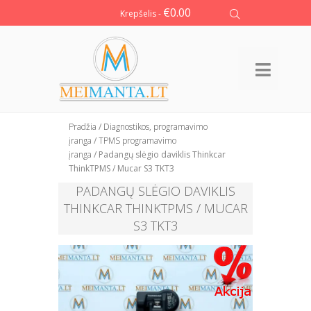
€
0.00
Krepšelis -
Pradžia
/
Diagnostikos, programavimo
įranga
/
TPMS programavimo
įranga
/ Padangų slėgio daviklis Thinkcar
ThinkTPMS / Mucar S3 TKT3
PADANGŲ SLĖGIO DAVIKLIS
THINKCAR THINKTPMS / MUCAR
S3 TKT3