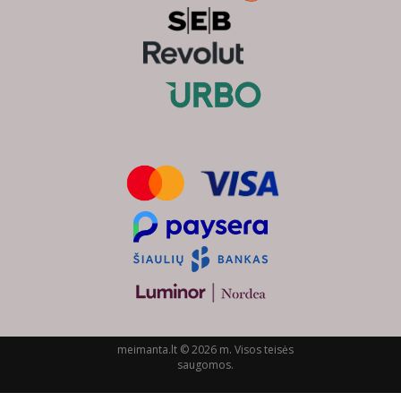
meimanta.lt © 2026 m. Visos teisės
saugomos.