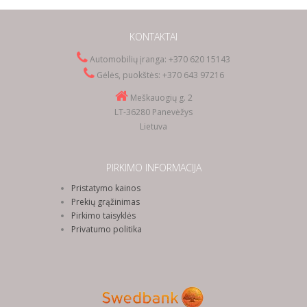
KONTAKTAI
Automobilių įranga: +370 620 15143
Gėlės, puokštės: +370 643 97216
Meškauogių g. 2
LT-36280 Panevėžys
Lietuva
PIRKIMO INFORMACIJA
Pristatymo kainos
Prekių grąžinimas
Pirkimo taisyklės
Privatumo politika