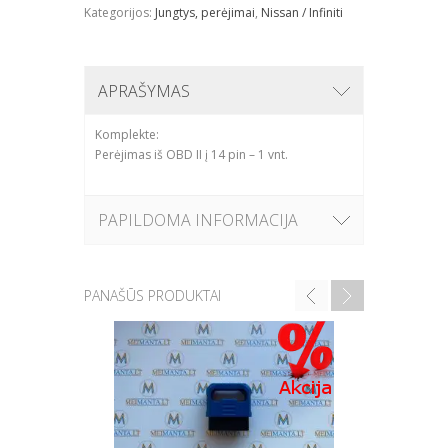
Kategorijos:
Jungtys, perėjimai
,
Nissan / Infiniti
APRAŠYMAS
Komplekte:
Perėjimas iš OBD II į 14 pin – 1 vnt.
PAPILDOMA INFORMACIJA
PANAŠŪS PRODUKTAI
NEXA
(BLU