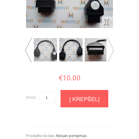
€
10.00
Kiekis:
Quantity
Į KREPŠELĮ
Produkto kodas:
Nissan perėjimas