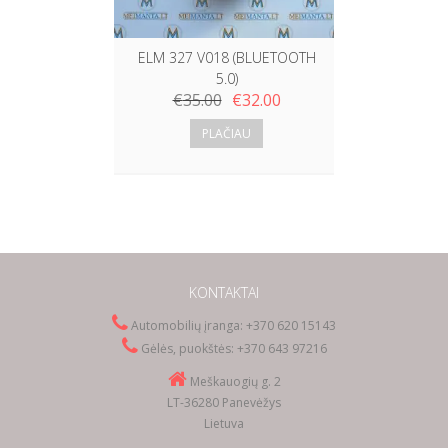
ELM 327 V018 (BLUETOOTH
5.0)
€
35.00
€
32.00
PLAČIAU
KONTAKTAI
Automobilių įranga: +370 620 15143
Gėlės, puokštės: +370 643 97216
Meškauogių g. 2
LT-36280 Panevėžys
Lietuva