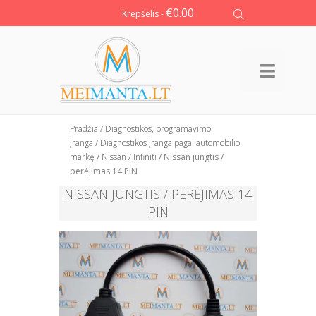
€
0.00
Krepšelis -
Pradžia
/
Diagnostikos, programavimo
įranga
/
Diagnostikos įranga pagal automobilio
markę
/
Nissan / Infiniti
/ Nissan jungtis /
perėjimas 14 PIN
NISSAN JUNGTIS / PERĖJIMAS 14
PIN