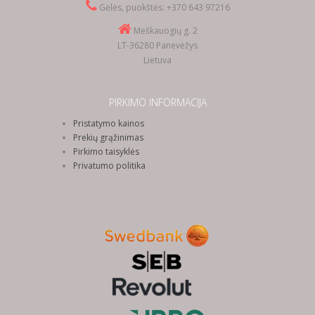
Gėlės, puokštės: +370 643 97216
Meškauogių g. 2
LT-36280 Panevėžys
Lietuva
PIRKIMO INFORMACIJA
Pristatymo kainos
Prekių grąžinimas
Pirkimo taisyklės
Privatumo politika