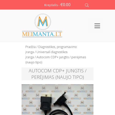
€
0.00
Krepšelis -
Pradžia
/
Diagnostikos, programavimo
įranga
/
Universali diagnostikos
įranga
/ Autocom CDP+ jungtis / perėjimas
(naujo tipo)
AUTOCOM CDP+ JUNGTIS /
PERĖJIMAS (NAUJO TIPO)