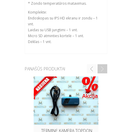
* Zondo temperatūros matavimas.
Komplekte:
Endoskopas su IPS HD ekranu ir zondu – 1
vnt.
Laidas su USB jungtimi – 1 vnt.
Micro SD atminties kortelė – 1 vnt.
Dėklas – 1 vnt.
PANAŠŪS PRODUKTAI
DAŽŲ STO
YUNOM
TERMINĖ KAMERA TOPDON