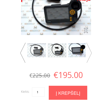
€
195.00
€
225.00
Kiekis:
Quantity
Į KREPŠELĮ