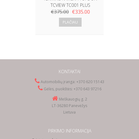
TCVIEW TC001 PLUS
€
375.00
€
335.00
PLAČIAU
KONTAKTAI
Automobilių įranga: +370 620 15143
Gėlės, puokštės: +370 643 97216
Meškauogių g. 2
LT-36280 Panevėžys
Lietuva
PIRKIMO INFORMACIJA