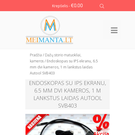
€
0.00
Krepšelis -
Pradžia
/
Dažų storio matuokliai,
kameros
/ Endoskopas su IPS ekranu, 6.5
mm dvi kameros, 1 m lankstus laidas
Autool SVB403
ENDOSKOPAS SU IPS EKRANU,
6.5 MM DVI KAMEROS, 1 M
LANKSTUS LAIDAS AUTOOL
SVB403