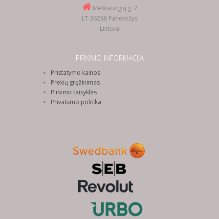
Meškauogių g. 2
LT-36280 Panevėžys
Lietuva
PIRKIMO INFORMACIJA
Pristatymo kainos
Prekių grąžinimas
Pirkimo taisyklės
Privatumo politika