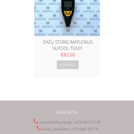
TCVIEW
€
375.
DAŽŲ STORIO MATUOKLIS
AUTOOL TG501
€
82.00
PLAČIAU
KONTAKTAI
Automobilių įranga: +370 620 15143
Gėlės, puokštės: +370 643 97216