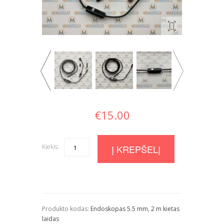
€
15.00
Kiekis:
Quantity
Į KREPŠELĮ
Produkto kodas:
Endoskopas 5.5 mm, 2 m kietas
laidas