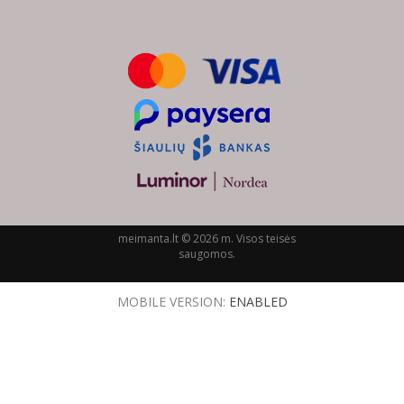
meimanta.lt © 2026 m. Visos teisės
saugomos.
MOBILE VERSION:
ENABLED