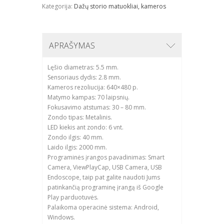
Kategorija:
Dažų storio matuokliai, kameros
APRAŠYMAS
Lęšio diametras: 5.5 mm.
Sensoriaus dydis: 2.8 mm.
Kameros rezoliucija: 640×480 p.
Matymo kampas: 70 laipsnių.
Fokusavimo atstumas: 30 – 80 mm.
Zondo tipas: Metalinis.
LED kiekis ant zondo: 6 vnt.
Zondo ilgis: 40 mm.
Laido ilgis: 2000 mm.
Programinės įrangos pavadinimas: Smart
Camera, ViewPlayCap, USB Camera, USB
Endoscope, taip pat galite naudoti Jums
patinkančią programinę įrangą iš Google
Play parduotuvės.
Palaikoma operacinė sistema: Android,
Windows.