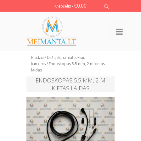
€
0.00
Krepšelis -
Pradžia
/
Dažų storio matuokliai,
kameros
/ Endoskopas 5.5 mm, 2 m kietas
laidas
ENDOSKOPAS 5.5 MM, 2 M
KIETAS LAIDAS