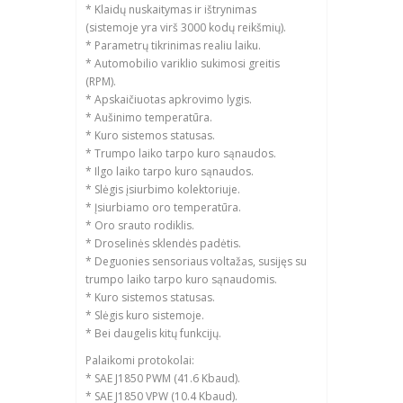
* Klaidų nuskaitymas ir ištrynimas
(sistemoje yra virš 3000 kodų reikšmių).
* Parametrų tikrinimas realiu laiku.
* Automobilio variklio sukimosi greitis
(RPM).
* Apskaičiuotas apkrovimo lygis.
* Aušinimo temperatūra.
* Kuro sistemos statusas.
* Trumpo laiko tarpo kuro sąnaudos.
* Ilgo laiko tarpo kuro sąnaudos.
* Slėgis įsiurbimo kolektoriuje.
* Įsiurbiamo oro temperatūra.
* Oro srauto rodiklis.
* Droselinės sklendės padėtis.
* Deguonies sensoriaus voltažas, susijęs su
trumpo laiko tarpo kuro sąnaudomis.
* Kuro sistemos statusas.
* Slėgis kuro sistemoje.
* Bei daugelis kitų funkcijų.
Palaikomi protokolai:
* SAE J1850 PWM (41.6 Kbaud).
* SAE J1850 VPW (10.4 Kbaud).