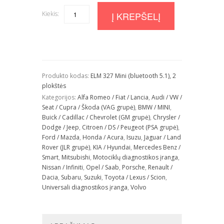
Kiekis:
Quantity
Į KREPŠELĮ
Produkto kodas:
ELM 327 Mini (bluetooth 5.1), 2
plokštės
Kategorijos:
Alfa Romeo / Fiat / Lancia
,
Audi / VW /
Seat / Cupra / Škoda (VAG grupė)
,
BMW / MINI
,
Buick / Cadillac / Chevrolet (GM grupė)
,
Chrysler /
Dodge / Jeep
,
Citroen / DS / Peugeot (PSA grupė)
,
Ford / Mazda
,
Honda / Acura
,
Isuzu
,
Jaguar / Land
Rover (JLR grupė)
,
KIA / Hyundai
,
Mercedes Benz /
Smart
,
Mitsubishi
,
Motociklų diagnostikos įranga
,
Nissan / Infiniti
,
Opel / Saab
,
Porsche
,
Renault /
Dacia
,
Subaru
,
Suzuki
,
Toyota / Lexus / Scion
,
Universali diagnostikos įranga
,
Volvo