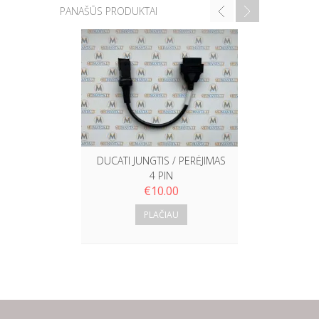
PANAŠŪS PRODUKTAI
KTM JUNGT
DUCATI JUNGTIS / PERĖJIMAS
4 PIN
€
10.00
PLAČIAU