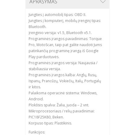
APRAŠYMAS
Jungties į automobilį tipas: OBD II.
Jungties į kompiuterį, mobilų įrenginį tipas:
Bluetooth.
Įrenginio versija: v1.5, Bluetooth v5.1.
Programinės įrangos pavadinimas: Torque
Pro, MotoScan, taip pat galite naudoti Jums
patinkančią programinę įrangą iš Google
Play parduotuvės.
Programinės įrangos versija: Naujausia /
stabiliausia versija.
Programinės įrangos kalba: Anglų, Rusų,
Ispanų, Prancūzų, Vokiečių, Italų, Portugalų
ir kitos.
Palaikoma operacinė sistema: Windows,
Android.
Plokštės spalva: Žalia, juoda – 2 vnt.
Mikroprocesoriaus / relių pavadinimai:
PIC18F25K80, Beken.
Korpuso tipas: Plastikinis.
Funkcijos: