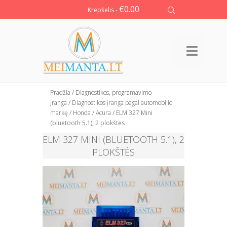
€
0.00
Krepšelis -
Pradžia
/
Diagnostikos, programavimo
įranga
/
Diagnostikos įranga pagal automobilio
markę
/
Honda / Acura
/ ELM 327 Mini
(bluetooth 5.1), 2 plokštės
ELM 327 MINI (BLUETOOTH 5.1), 2
PLOKŠTĖS