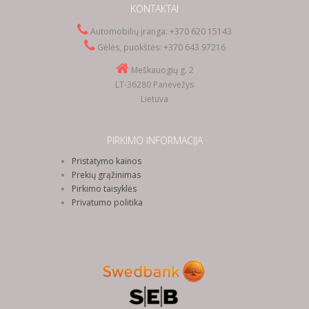
KONTAKTAI
Automobilių įranga: +370 620 15143
Gėlės, puokštės: +370 643 97216
Meškauogių g. 2
LT-36280 Panevėžys
Lietuva
PIRKIMO INFORMACIJA
Pristatymo kainos
Prekių grąžinimas
Pirkimo taisyklės
Privatumo politika