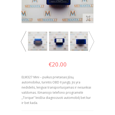
€
20.00
ELM327 Mini – puikus prietaisas Jūsų
automobiliui, turintis OBD II jungtį. Jis yra
nedidelis, lengvai transportuojamas ir nesunkiai
valdomas. Išmaniojo telefono programėlė
„Torque” leidžia diagnozuoti automobilį bet kur
ir bet kada.