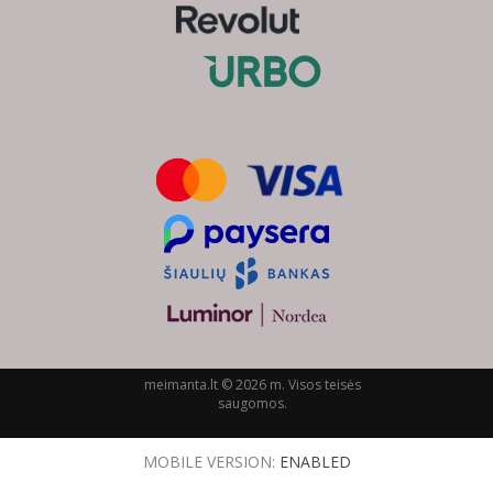
meimanta.lt © 2026 m. Visos teisės
saugomos.
MOBILE VERSION:
ENABLED