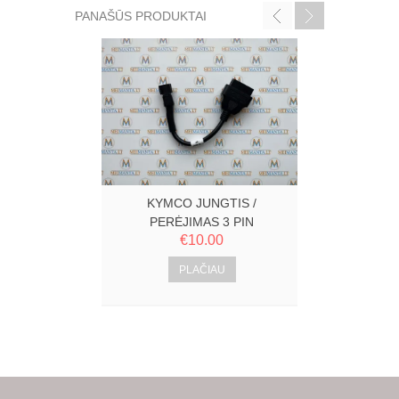
PANAŠŪS PRODUKTAI
PGO, PIA
PERĖJ
P
KYMCO JUNGTIS /
PERĖJIMAS 3 PIN
€
10.00
PLAČIAU