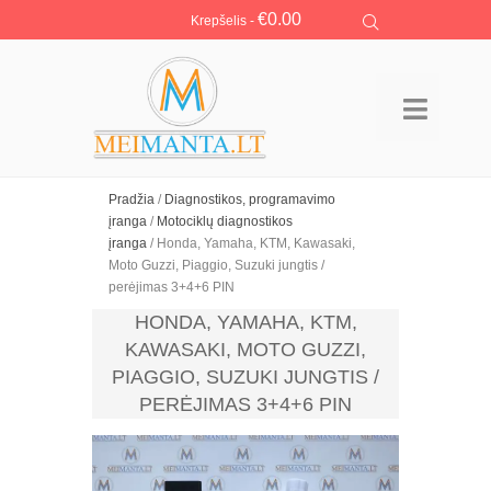
€
0.00
Krepšelis -
Pradžia
/
Diagnostikos, programavimo
įranga
/
Motociklų diagnostikos
įranga
/ Honda, Yamaha, KTM, Kawasaki,
Moto Guzzi, Piaggio, Suzuki jungtis /
perėjimas 3+4+6 PIN
HONDA, YAMAHA, KTM,
KAWASAKI, MOTO GUZZI,
PIAGGIO, SUZUKI JUNGTIS /
PERĖJIMAS 3+4+6 PIN