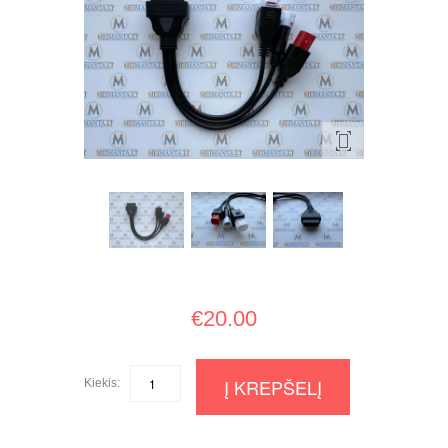
€
20.00
Į KREPŠELĮ
Kiekis:
Quantity