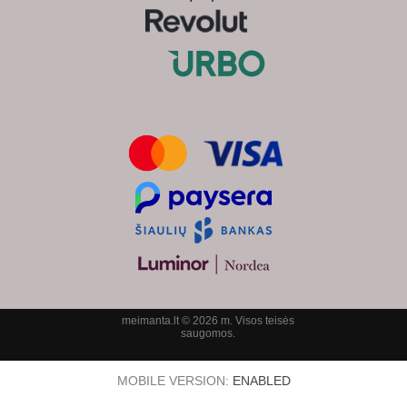
meimanta.lt © 2026 m. Visos teisės
saugomos.
MOBILE VERSION:
ENABLED