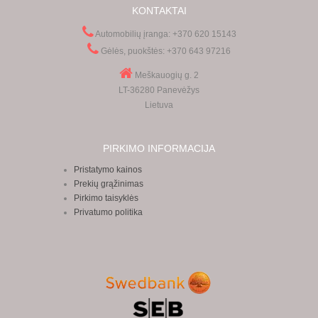
KONTAKTAI
Automobilių įranga: +370 620 15143
Gėlės, puokštės: +370 643 97216
Meškauogių g. 2
LT-36280 Panevėžys
Lietuva
PIRKIMO INFORMACIJA
Pristatymo kainos
Prekių grąžinimas
Pirkimo taisyklės
Privatumo politika