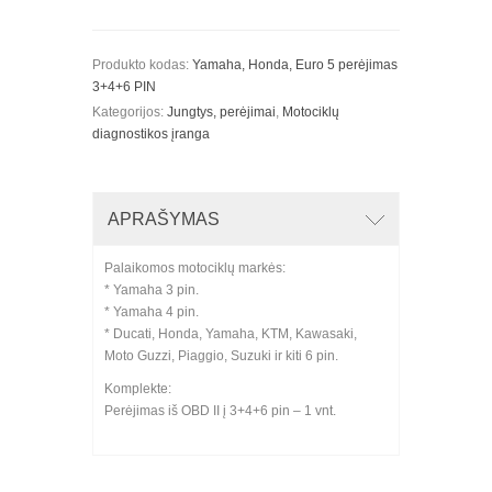
Produkto kodas:
Yamaha, Honda, Euro 5 perėjimas
3+4+6 PIN
Kategorijos:
Jungtys, perėjimai
,
Motociklų
diagnostikos įranga
APRAŠYMAS
Palaikomos motociklų markės:
* Yamaha 3 pin.
* Yamaha 4 pin.
* Ducati, Honda, Yamaha, KTM, Kawasaki,
Moto Guzzi, Piaggio, Suzuki ir kiti 6 pin.
Komplekte:
Perėjimas iš OBD II į 3+4+6 pin – 1 vnt.