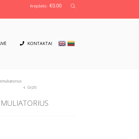
€
0.00
Krepšelis -
UVĖ
KONTAKTAI
 emuliatorius
Grįžti
 EMULIATORIUS