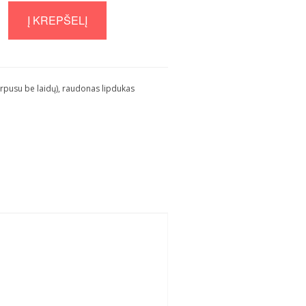
Į KREPŠELĮ
orpusu be laidų), raudonas lipdukas