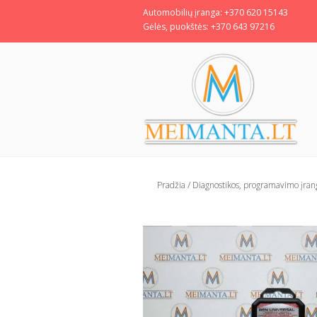
Automobilių įranga: +370 620 15143
Gėlės, puokštės: +370 643 97216
Pradžia
/
Diagnostikos, programavimo įran