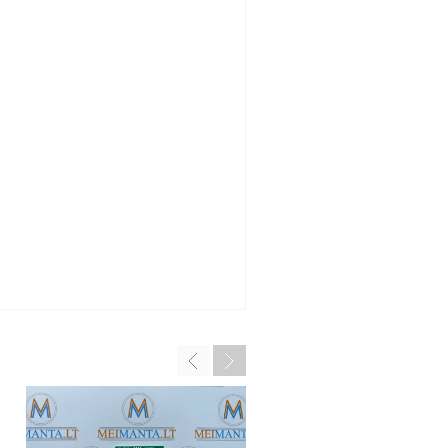
RENAULT, NISSAN IMM
EMULIATORIUS