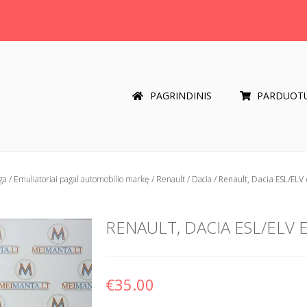
PAGRINDINIS
PARDUOT
ga
/
Emuliatoriai pagal automobilio markę
/
Renault / Dacia
/ Renault, Dacia ESL/ELV
RENAULT, DACIA ESL/ELV
€
35.00